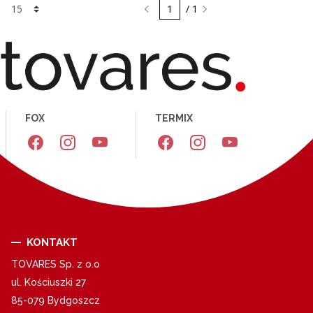
/ 1
FOX
TERMIX
KONTAKT
TOVARES Sp. z o.o
ul. Kościuszki 27
85-079 Bydgoszcz