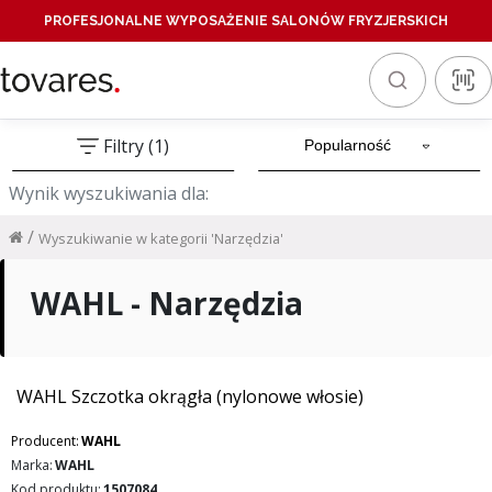
PROFESJONALNE WYPOSAŻENIE SALONÓW FRYZJERSKICH
Filtry (1)
Wynik wyszukiwania dla:
/
Wyszukiwanie w kategorii 'Narzędzia'
WAHL - Narzędzia
WAHL Szczotka okrągła (nylonowe włosie)
Producent:
WAHL
Marka:
WAHL
Kod produktu:
1507084