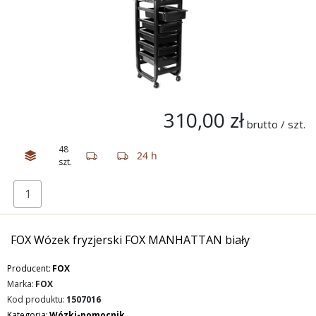
310,00 zł
brutto / szt.
48
24 h
szt.
FOX Wózek fryzjerski FOX MANHATTAN biały
Producent:
FOX
Marka:
FOX
Kod produktu:
1507016
Kategoria:
Wózki-pomocnik