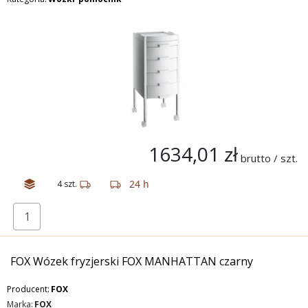
1634,01 zł
brutto / szt.
24 h
4 szt.
FOX Wózek fryzjerski FOX MANHATTAN czarny
Producent:
FOX
Marka:
FOX