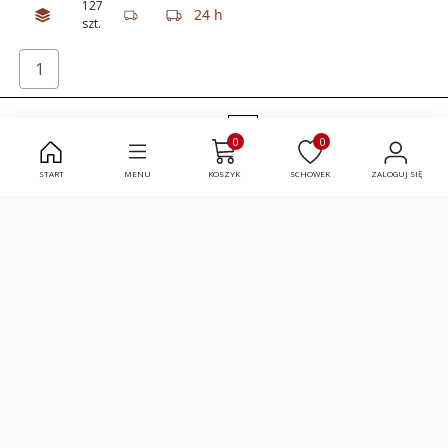
127
24 h
szt.
/ 1
0
0
START
MENU
KOSZYK
SCHOWEK
ZALOGUJ SIĘ
FOX
TERMIX