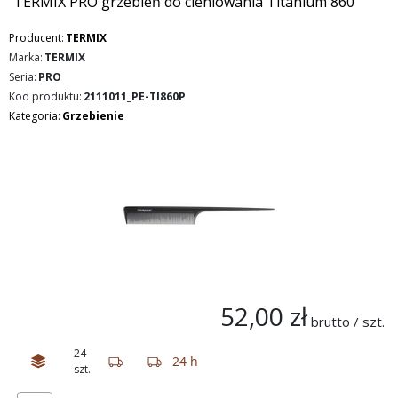
TERMIX PRO grzebień do cieniowania Titanium 860
Producent:
TERMIX
Marka:
TERMIX
Seria:
PRO
Kod produktu:
2111011_PE-TI860P
Kategoria:
Grzebienie
52,00 zł
brutto / szt.
24
24 h
szt.