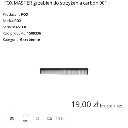
FOX MASTER grzebień do strzyżenia carbon 001
Producent:
FOX
Marka:
FOX
Seria:
MASTER
Kod produktu:
1509336
Kategoria:
Grzebienie
19,00 zł
brutto / szt.
1111
24 h
szt.