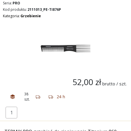
Seria:
PRO
Kod produktu:
2111013_PE-TI876P
Kategoria:
Grzebienie
52,00 zł
brutto / szt.
38
24 h
szt.