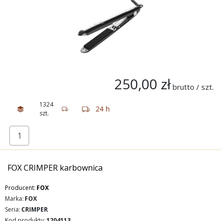
250,00 zł
brutto / szt.
1324
24 h
szt.
FOX CRIMPER karbownica
Producent:
FOX
Marka:
FOX
Seria:
CRIMPER
Kod produktu:
1204113