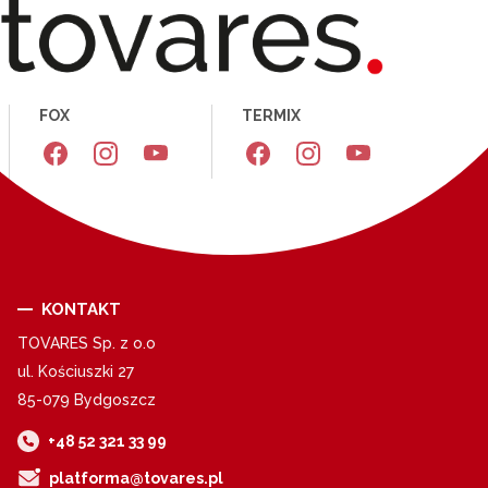
FOX
TERMIX
KONTAKT
TOVARES Sp. z o.o
ul. Kościuszki 27
85-079 Bydgoszcz
+48 52 321 33 99
platforma@tovares.pl